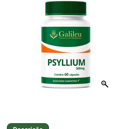
Início
/
Emagrecimento
/ Cápsulas de Psyllium 5
– Saúde, Equilíbrio e Bem-Estar em Cada Dose –
60,120,180 Caps