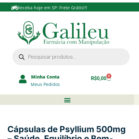
Receba hoje em SP: Frete Grátis!!!
Minha Conta
0
R$
0,00
Meus Pedidos
Cápsulas de Psyllium 500mg
– Saúde, Equilíbrio e Bem-