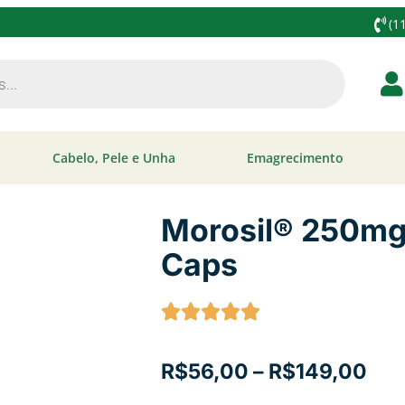
(1
Cabelo, Pele e Unha
Emagrecimento
Morosil® 250mg 
Caps
30 a 120 Caps
R$
56,00
–
R$
149,00