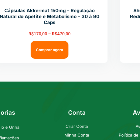
Cápsulas Akkermat 150mg – Regulação
Sh
Natural do Apetite e Metabolismo – 30 à 90
Red
Caps
R$
170,00
–
R$
470,00
Comprar agora
orias
Conta
Av
Criar Conta
Av
elo e Unha
Minha Conta
Política d
nflamações