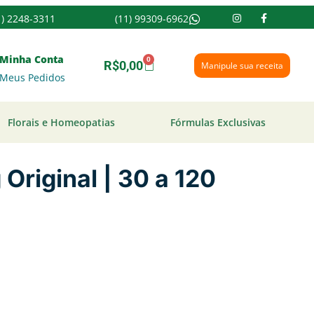
1) 2248-3311
(11) 99309-6962
Minha Conta
0
R$
0,00
Manipule sua receita
Meus Pedidos
Florais e Homeopatias
Fórmulas Exclusivas
Original | 30 a 120