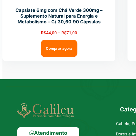
Capsiate 6mg com Chá Verde 300mg –
Suplemento Natural para Energia e
Metabolismo – C/ 30,60,90 Cápsulas
R$
44,00
–
R$
71,00
Comprar agora
Categ
Cabelo, P
Atendimento
Dores e I