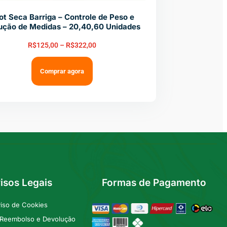
ot Seca Barriga – Controle de Peso e
ução de Medidas – 20,40,60 Unidades
R$
125,00
–
R$
322,00
Comprar agora
isos Legais
Formas de Pagamento
iso de Cookies
e Reembolso e Devolução