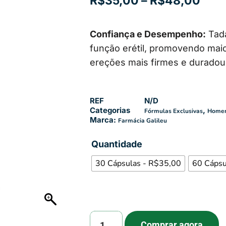
R$
35,00
–
R$
48,00
Confiança e Desempenho:
Tada
função erétil, promovendo maio
ereções mais firmes e duradou
REF
N/D
Categorias
,
Fórmulas Exclusivas
Home
Marca:
Farmácia Galileu
Quantidade
30 Cápsulas - R$35,00
60 Cápsu
Comprar agora