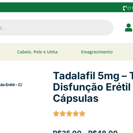
(1
Cabelo, Pele e Unha
Emagrecimento
Tadalafil 5mg –
Disfunção Erétil
Cápsulas
nto da Disfunção Erétil – C/