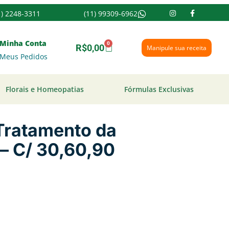
1) 2248-3311
(11) 99309-6962
Minha Conta
0
R$
0,00
Manipule sua receita
Meus Pedidos
Florais e Homeopatias
Fórmulas Exclusivas
 Tratamento da
 – C/ 30,60,90