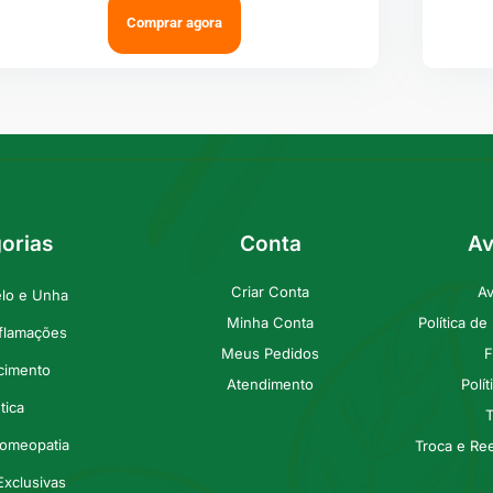
Comprar agora
orias
Conta
Av
Criar Conta
Av
elo e Unha
Minha Conta
Política d
nflamações
Meus Pedidos
F
cimento
Atendimento
Polí
tica
T
Homeopatia
Troca e Re
Exclusivas