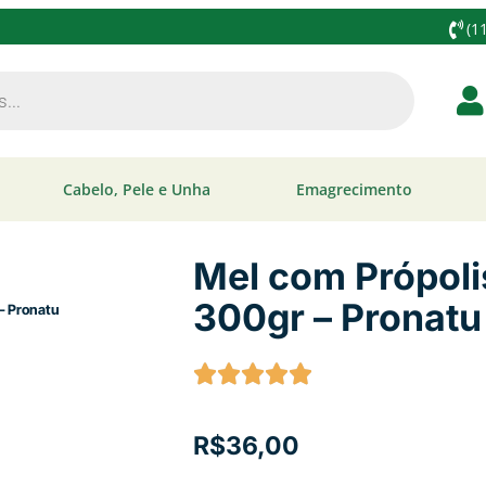
(1
Cabelo, Pele e Unha
Emagrecimento
Mel com Própol
300gr – Pronatu
e Monex 300gr – Pronatu
R$
36,00