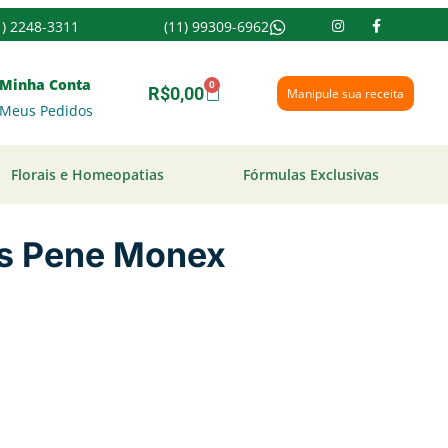
1) 2248-3311
(11) 99309-6962
Minha Conta
0
R$
0,00
Manipule sua receita
Meus Pedidos
Florais e Homeopatias
Fórmulas Exclusivas
is Pene Monex