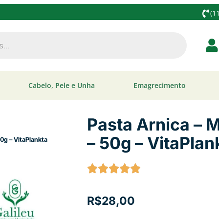
(1
Cabelo, Pele e Unha
Emagrecimento
Pasta Arnica –
– 50g – VitaPlan
em Corporal – 50g – VitaPlankta
R$
28,00