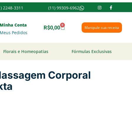
1) 2248-3311
(11) 99309-6962
Minha Conta
0
R$
0,00
Manipule sua receita
Meus Pedidos
Florais e Homeopatias
Fórmulas Exclusivas
 Massagem Corporal
kta