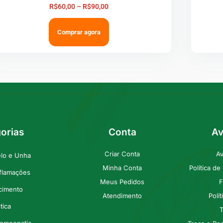
R$
60,00
–
R$
90,00
Comprar agora
orias
Conta
Av
Criar Conta
Av
elo e Unha
Minha Conta
Política d
nflamações
Meus Pedidos
F
cimento
Atendimento
Polí
tica
T