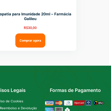
patia para Imunidade 20ml – Farmácia
Galileu
R$
30,00
Comprar agora
isos Legais
Formas de Pagamento
iso de Cookies
e Reembolso e Devolução