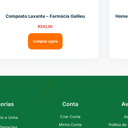
Composto Laxante – Farmácia Galileu
Homeo
R$
42,00
Comprar agora
orias
Conta
Av
Criar Conta
Av
elo e Unha
Minha Conta
Política d
nflamações