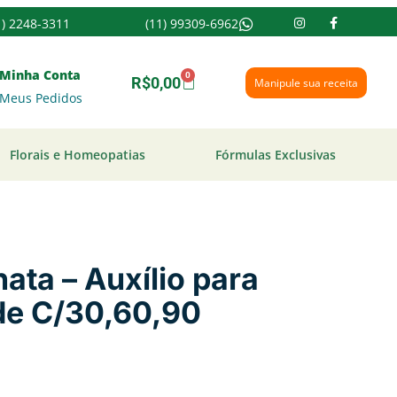
1) 2248-3311
(11) 99309-6962
Minha Conta
0
R$
0,00
Manipule sua receita
Meus Pedidos
Florais e Homeopatias
Fórmulas Exclusivas
nata – Auxílio para
de C/30,60,90