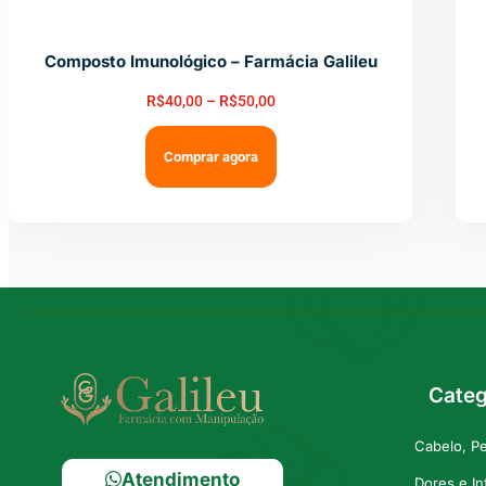
Composto Imunológico – Farmácia Galileu
R$
40,00
–
R$
50,00
Comprar agora
Categ
Cabelo, P
Atendimento
Dores e I