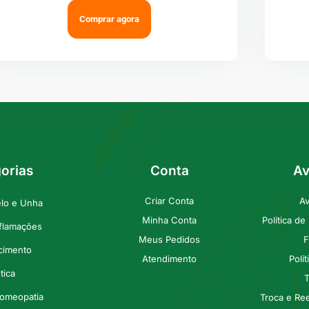
Comprar agora
orias
Conta
Av
Criar Conta
Av
elo e Unha
Minha Conta
Política d
nflamações
Meus Pedidos
F
cimento
Atendimento
Polí
tica
T
Homeopatia
Troca e Re