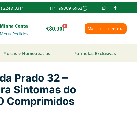
1) 2248-3311
(11) 99309-6962
Minha Conta
0
R$
0,00
Manipule sua receita
Meus Pedidos
Florais e Homeopatias
Fórmulas Exclusivas
da Prado 32 –
ara Sintomas do
0 Comprimidos