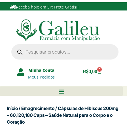
Receba hoje em SP: Frete Grátis!!!
Minha Conta
0
R$
0,00
Meus Pedidos
Início
/
Emagrecimento
/ Cápsulas de Hibiscus 200mg
– 60,120,180 Caps – Saúde Natural para o Corpo e o
Coração