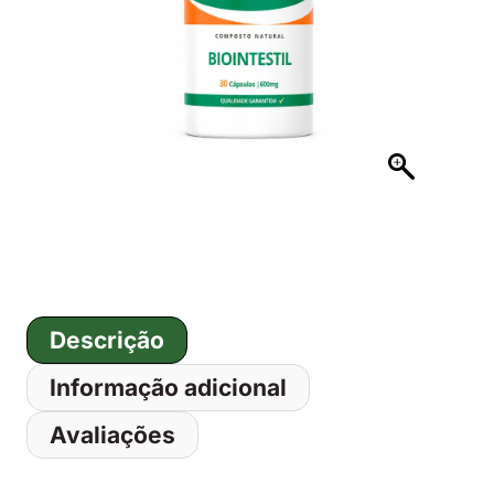
Início
/
Dores e Inflamações
/ Cápsulas de Biointes
C/ 30, 60 e 90 Caps
Descrição
Informação adicional
Avaliações